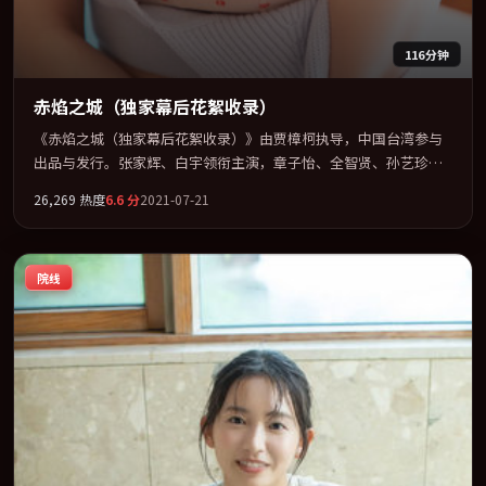
116分钟
赤焰之城（独家幕后花絮收录）
《赤焰之城（独家幕后花絮收录）》由贾樟柯执导，中国台湾参与
出品与发行。张家辉、白宇领衔主演，章子怡、全智贤、孙艺珍联
袂出演。视听语言实验感十足，却不失叙事上的共情力。全片以
26,269
热度
6.6
分
2021-07-21
「悬疑」类型为骨架，在叙事、表演与视听上力求统一。定于
2021-06-03 在内地院线及主流平台同步亮相，2021 年度话题片中口
碑稳健，适合喜欢强情节与人物弧光的观众完整观看。
院线