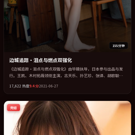
155分钟
边城追踪·泪点与燃点双强化
《边城追踪·泪点与燃点双强化》由毕赣执导，日本参与出品与发
行。王凯、木村拓哉领衔主演，古天乐、孙艺珍、张译、胡歌联袂
出演。用悬疑外壳包裹对家庭与归属的柔软书写。全片以「冒险」
17,622
热度
9.4
分
2021-06-27
类型为骨架，在叙事、表演与视听上力求统一。定于 2021-12-05 在
内地院线及主流平台同步亮相，2021 年度话题片中口碑稳健，适合
喜欢强情节与人物弧光的观众完整观看。
完结