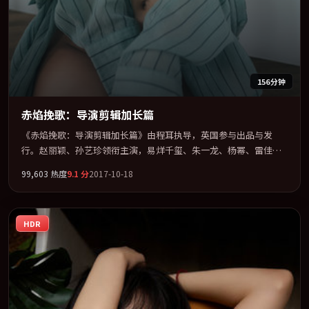
156分钟
赤焰挽歌：导演剪辑加长篇
《赤焰挽歌：导演剪辑加长篇》由程耳执导，英国参与出品与发
行。赵丽颖、孙艺珍领衔主演，易烊千玺、朱一龙、杨幂、雷佳音
联袂出演。以冷峻镜头剖开都市缝隙里的人性温度。全片以「悬
99,603
热度
9.1
分
2017-10-18
疑」类型为骨架，在叙事、表演与视听上力求统一。定于 2017-08-
12 在内地院线及主流平台同步亮相，2017 年度话题片中口碑稳健，
适合喜欢强情节与人物弧光的观众完整观看。
HDR