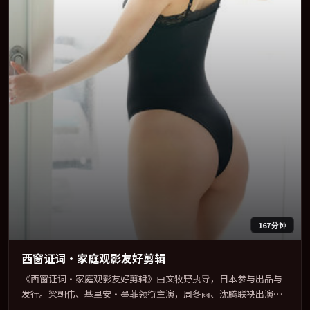
167分钟
西窗证词·家庭观影友好剪辑
《西窗证词·家庭观影友好剪辑》由文牧野执导，日本参与出品与
发行。梁朝伟、基里安·墨菲领衔主演，周冬雨、沈腾联袂出演。
多条时间线交织，真相在最后一刻才缓缓合拢。全片以「奇幻」类