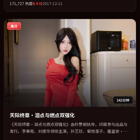
171,727
热度
6.4
分
2017-12-11
型为骨架，在叙事、表演与视听上力求统一。定于 2017-05-11 在内
地院线及主流平台同步亮相，2017 年度话题片中口碑稳健，适合喜
欢强情节与人物弧光的观众完整观看。
高分
142分钟
天际终章·泪点与燃点双强化
《天际终章·泪点与燃点双强化》由朴赞郁执导，印度参与出品与
发行。李秉宪、刘德华领衔主演，孙艺珍、菊地凛子、基里安·墨
菲、王景春联袂出演。群像并立，每个人物都背负不可告人的过