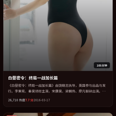
105分钟
白昼密令：终局一战加长篇
《白昼密令：终局一战加长篇》由饶晓志执导，英国参与出品与发
行。李秉宪、秦昊领衔主演，宋康昊、梁朝伟、廖凡联袂出演。多
条时间线交织，真相在最后一刻才缓缓合拢。全片以「犯罪」类型
26,710
热度
7.7
分
2016-03-17
为骨架，在叙事、表演与视听上力求统一。定于 2016-12-26 在内地
院线及主流平台同步亮相，2016 年度话题片中口碑稳健，适合喜欢
强情节与人物弧光的观众完整观看。