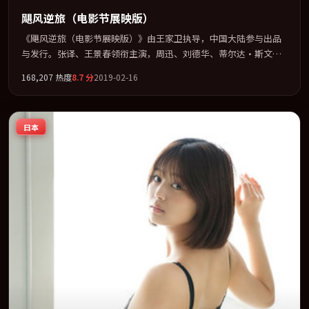
飓风逆旅（电影节展映版）
《飓风逆旅（电影节展映版）》由王家卫执导，中国大陆参与出品
与发行。张译、王景春领衔主演，周迅、刘德华、蒂尔达·斯文
顿、古天乐联袂出演。公路、追车与心理战三线并进，张力持续堆
168,207
热度
8.7
分
2019-02-16
叠。全片以「剧情」类型为骨架，在叙事、表演与视听上力求统
一。定于 2019-06-13 在内地院线及主流平台同步亮相，2019 年度
话题片中口碑稳健，适合喜欢强情节与人物弧光的观众完整观看。
日本