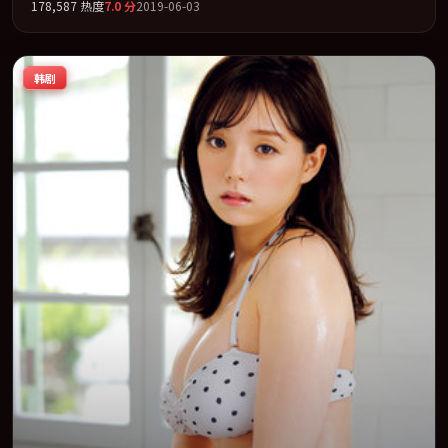
178,587
热度
7.0
分
2019-06-03
去。全片以「爱情」类型为骨架，在叙事、表演与视听上力求统
一。定于 2019-06-09 在内地院线及主流平台同步亮相，2019 年度
话题片中口碑稳健，适合喜欢强情节与人物弧光的观众完整观看。
韩剧