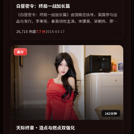
白昼密令：终局一战加长篇
《白昼密令：终局一战加长篇》由饶晓志执导，英国参与出
品与发行。李秉宪、秦昊领衔主演，宋康昊、梁朝伟、廖凡
联袂出演。多条时间线交织，真相在最后一刻才缓缓合拢。
26,710
热度
7.7
分
2016-03-17
全片以「犯罪」类型为骨架，在叙事、表演与视听上力求统
一。定于 2016-12-26 在内地院线及主流平台同步亮相，
2016 年度话题片中口碑稳健，适合喜欢强情节与人物弧光
高分
的观众完整观看。
142分钟
天际终章·泪点与燃点双强化