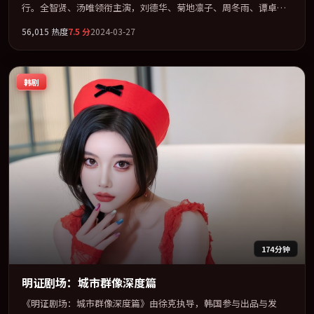
行。全智贤、汤唯领衔主演，刘德华、菊地凛子、周冬雨、谭卓联
袂出演。把一场意外写成对命运与选择的漫长追问。全片以「传
56,015
热度
7.5
分
2024-03-27
记」类型为骨架，在叙事、表演与视听上力求统一。定于 2024-04-
25 在内地院线及主流平台同步亮相，2024 年度话题片中口碑稳健，
适合喜欢强情节与人物弧光的观众完整观看。
韩剧
174分钟
明证剧场：城市群像深度篇
《明证剧场：城市群像深度篇》由徐克执导，韩国参与出品与发