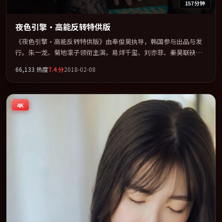
157分钟
夜色引擎·高能反转特供版
《夜色引擎·高能反转特供版》由奉俊昊执导，韩国参与出品与发
行。朱一龙、菊地凛子领衔主演，易烊千玺、刘亦菲、秦昊联袂出
演。公路、追车与心理战三线并进，张力持续堆叠。全片以「动
66,133
热度
7.4
分
2018-02-08
作」类型为骨架，在叙事、表演与视听上力求统一。定于 2018-05-
10 在内地院线及主流平台同步亮相，2018 年度话题片中口碑稳健，
适合喜欢强情节与人物弧光的观众完整观看。
4K