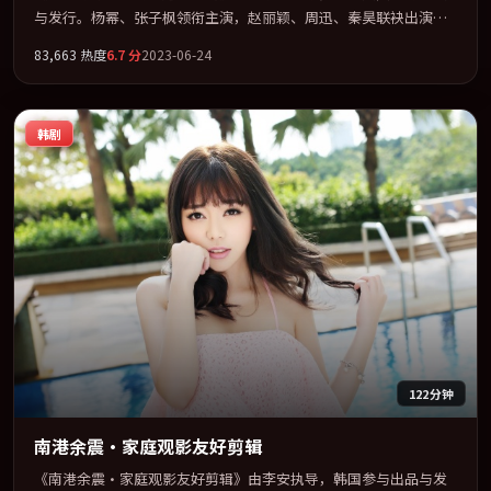
与发行。杨幂、张子枫领衔主演，赵丽颖、周迅、秦昊联袂出演。
在罪案类型框架下完成对时代焦虑的隐喻表达。全片以「惊悚」类
83,663
热度
6.7
分
2023-06-24
型为骨架，在叙事、表演与视听上力求统一。定于 2023-12-20 在内
地院线及主流平台同步亮相，2023 年度话题片中口碑稳健，适合喜
欢强情节与人物弧光的观众完整观看。
韩剧
122分钟
南港余震·家庭观影友好剪辑
《南港余震·家庭观影友好剪辑》由李安执导，韩国参与出品与发