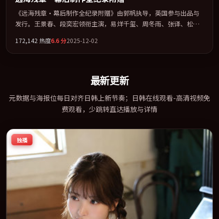
《远海残章·幕后制作全纪录附赠》由郭帆执导，英国参与出品与
发行。王景春、段奕宏领衔主演，易烊千玺、周冬雨、张译、松田
龙平联袂出演。多条时间线交织，真相在最后一刻才缓缓合拢。全
172,142
热度
6.6
分
2025-12-02
片以「爱情」类型为骨架，在叙事、表演与视听上力求统一。定于
2025-04-13 在内地院线及主流平台同步亮相，2025 年度话题片中口
碑稳健，适合喜欢强情节与人物弧光的观众完整观看。
最新更新
元数据与海报位每日对齐日韩上新节奏；日韩在线观看-高清视频免
费观看，少跳转直达播放与详情
独播