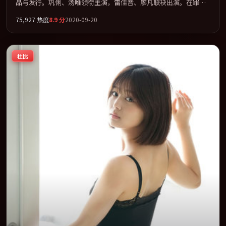
品与发行。巩俐、汤唯领衔主演，雷佳音、廖凡联袂出演。在罪案
类型框架下完成对时代焦虑的隐喻表达。全片以「喜剧」类型为骨
75,927
热度
8.9
分
2020-09-20
架，在叙事、表演与视听上力求统一。定于 2020-09-16 在内地院线
及主流平台同步亮相，2020 年度话题片中口碑稳健，适合喜欢强情
节与人物弧光的观众完整观看。
杜比