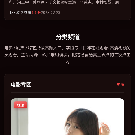
行。河正宇、蒂尔达·斯文顿领衔主演，李秉宪、木村拓哉、周冬
雨、刘青云联袂出演。节奏凌厉，情绪在克制与爆发之间精准摆
133,812
热度
6.6
分
2023-02-23
荡。全片以「悬疑」类型为骨架，在叙事、表演与视听上力求统
一。定于 2023-01-08 在内地院线及主流平台同步亮相，2023 年度
话题片中口碑稳健，适合喜欢强情节与人物弧光的观众完整观看。
分类频道
电影 / 剧集 / 综艺只做高频入口，字段与「日韩在线观看-高清视频免
费观看」主站同源；砍掉堆砌模块，把路径留给真正会点的三次点击
内
电影专区
更多
杜比