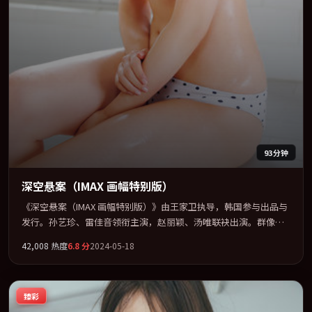
93分钟
深空悬案（IMAX 画幅特别版）
《深空悬案（IMAX 画幅特别版）》由王家卫执导，韩国参与出品与
发行。孙艺珍、雷佳音领衔主演，赵丽颖、汤唯联袂出演。群像并
立，每个人物都背负不可告人的过去。全片以「爱情」类型为骨
42,008
热度
6.8
分
2024-05-18
架，在叙事、表演与视听上力求统一。定于 2024-05-08 在内地院线
及主流平台同步亮相，2024 年度话题片中口碑稳健，适合喜欢强情
节与人物弧光的观众完整观看。
臻彩