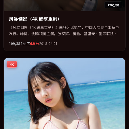
126分钟
风暴倒影（4K 臻享重制）
《风暴倒影（4K 臻享重制）》由张艺谋执导，中国大陆参与出品与
发行。咏梅、沈腾领衔主演，张家辉、黄渤、基里安·墨菲联袂出
演。群像并立，每个人物都背负不可告人的过去。全片以「犯罪」
109,384
热度
6.9
分
2018-04-21
类型为骨架，在叙事、表演与视听上力求统一。定于 2018-09-26 在
内地院线及主流平台同步亮相，2018 年度话题片中口碑稳健，适合
喜欢强情节与人物弧光的观众完整观看。
4K