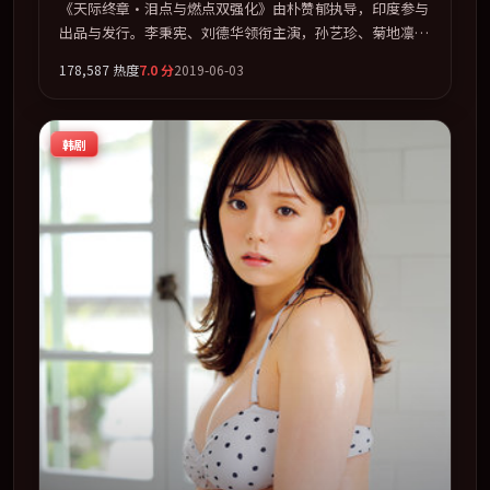
《天际终章·泪点与燃点双强化》由朴赞郁执导，印度参与
出品与发行。李秉宪、刘德华领衔主演，孙艺珍、菊地凛
子、基里安·墨菲、王景春联袂出演。群像并立，每个人物
178,587
热度
7.0
分
2019-06-03
都背负不可告人的过去。全片以「爱情」类型为骨架，在叙
事、表演与视听上力求统一。定于 2019-06-09 在内地院线
及主流平台同步亮相，2019 年度话题片中口碑稳健，适合
韩剧
喜欢强情节与人物弧光的观众完整观看。